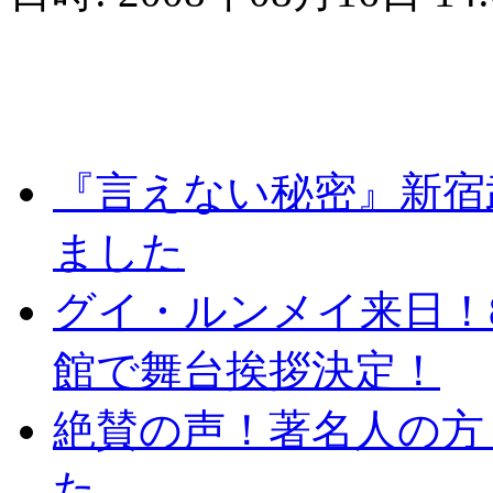
『言えない秘密』新宿
ました
グイ・ルンメイ来日！
館で舞台挨拶決定！
絶賛の声！著名人の方
た。